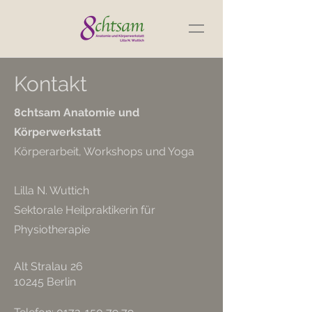
Kontakt
8chtsam Anatomie und
Körperwerkstatt
Körperarbeit, Workshops und Yoga
Lilla N. Wuttich
Sektorale Heilpraktikerin f
ür
Physiotherapie
Alt Stralau 26
10245 Berlin